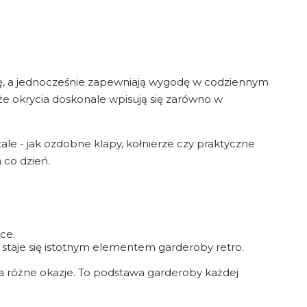
tkę, a jednocześnie zapewniają wygodę w codziennym
c że okrycia doskonale wpisują się zarówno w
le - jak ozdobne klapy, kołnierze czy praktyczne
 co dzień.
ce.
z staje się istotnym elementem garderoby retro.
 na różne okazje. To podstawa garderoby każdej