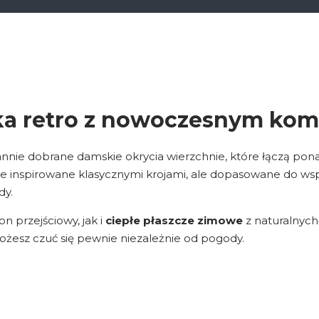
syka retro z nowoczesnym ko
rannie dobrane damskie okrycia wierzchnie, które łączą pon
le inspirowane klasycznymi krojami, ale dopasowane do ws
dy.
 przejściowy, jak i
ciepłe płaszcze zimowe
z naturalnych
 możesz czuć się pewnie niezależnie od pogody.