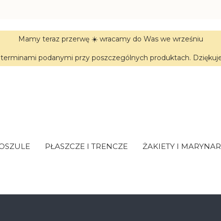
Mamy teraz przerwę ☀️ wracamy do Was we wrześniu
terminami podanymi przy poszczególnych produktach. Dziękujem
KOSZULE
PŁASZCZE I TRENCZE
ŻAKIETY I MARYNAR
w