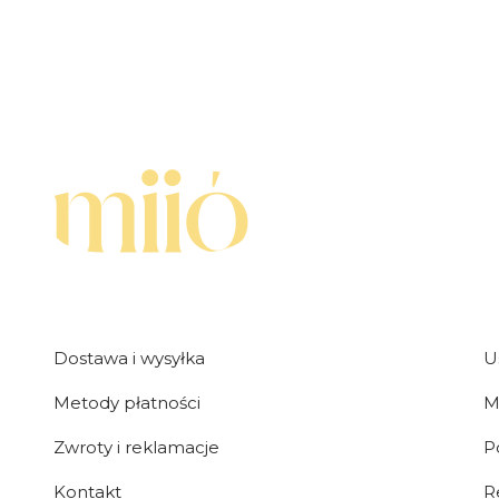
Linki w stopce
Dostawa i wysyłka
U
Metody płatności
M
Zwroty i reklamacje
P
Kontakt
R