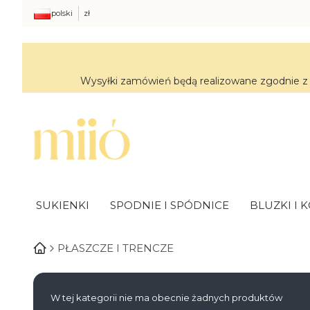
polski
zł
Wysyłki zamówień będą realizowane zgodnie z 
SUKIENKI
SPODNIE I SPÓDNICE
BLUZKI I 
PŁASZCZE I TRENCZE
Lista produktó
W tej kategorii nie ma obecnie żadnych produktów