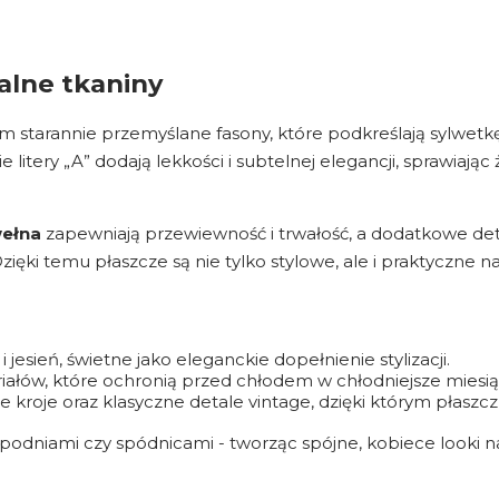
ralne tkaniny
im starannie przemyślane fasony, które podkreślają sylwe
litery „A” dodają lekkości i subtelnej elegancji, sprawiają
wełna
zapewniają przewiewność i trwałość, a dodatkowe deta
ięki temu płaszcze są nie tylko stylowe, ale i praktyczne na
i jesień, świetne jako eleganckie dopełnienie stylizacji.
iałów, które ochronią przed chłodem w chłodniejsze miesią
e kroje oraz klasyczne detale vintage, dzięki którym płaszc
, spodniami czy spódnicami - tworząc spójne, kobiece looki