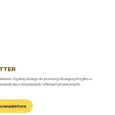
TTER
ettera: Uzyskaj dostęp do promocji dostępnych tylko w
owiedz się o nowościach i ofertach przed innymi.
 e-mail
o newslettera