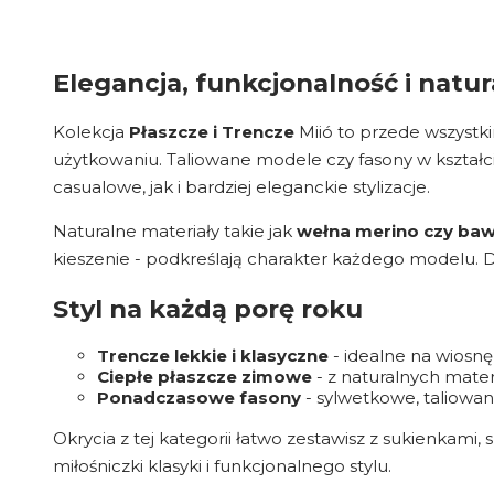
Elegancja, funkcjonalność i natu
Kolekcja
Płaszcze i Trencze
Miió to przede wszystk
użytkowaniu. Taliowane modele czy fasony w kształcie 
casualowe, jak i bardziej eleganckie stylizacje.
Naturalne materiały takie jak
wełna merino czy ba
kieszenie - podkreślają charakter każdego modelu. Dz
Styl na każdą porę roku
Trencze lekkie i klasyczne
- idealne na wiosnę 
Ciepłe płaszcze zimowe
- z naturalnych mater
Ponadczasowe fasony
- sylwetkowe, taliowan
Okrycia z tej kategorii łatwo zestawisz z sukienkami
miłośniczki klasyki i funkcjonalnego stylu.