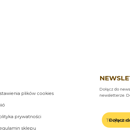
NEWSLE
Dołącz do newsl
stawienia plików cookies
newsletterze. D
iió
olityka prywatności
Twój adres
Dołącz d
egulamin sklepu