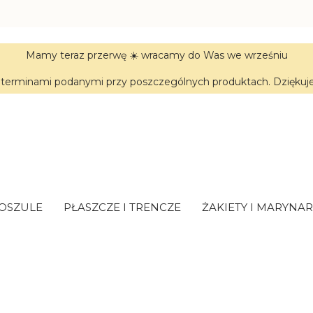
Mamy teraz przerwę ☀️ wracamy do Was we wrześniu
terminami podanymi przy poszczególnych produktach. Dziękujem
KOSZULE
PŁASZCZE I TRENCZE
ŻAKIETY I MARYNAR
w