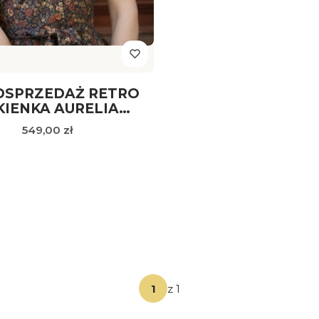
DSPRZEDAŻ RETRO
KIENKA AURELIA
ĄZOWE KWIATY
Cena
549,00 zł
z 1