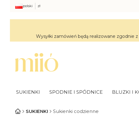
polski
zł
Wysyłki zamówień będą realizowane zgodnie z 
SUKIENKI
SPODNIE I SPÓDNICE
BLUZKI I 
SUKIENKI
Sukienki codzienne
Lista produktó