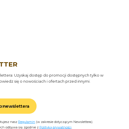
TTER
ettera: Uzyskaj dostęp do promocji dostępnych tylko w
owiedz się o nowościach i ofertach przed innymi.
 e-mail
o newslettera
ptujesz nasz
Regulamin
(w zakresie dotyczącym Newslettera).
ych odbywa się zgodnie z
Polityką prywatności
.