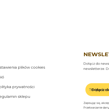
NEWSLE
Dołącz do newsl
stawienia plików cookies
newsletterze. D
iió
olityka prywatności
Twój adres
Dołącz d
egulamin sklepu
Zapisując się, akce
Przetwarzanie dan