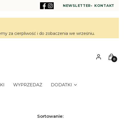
NEWSLETTER
•
KONTAKT
y za cierpliwość i do zobaczenia we wrześniu.
Zaloguj się
Koszyk
KI
WYPRZEDAŻ
DODATKI
Sortowanie: