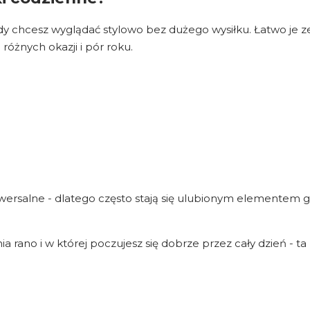
dy chcesz wyglądać stylowo bez dużego wysiłku. Łatwo je z
różnych okazji i pór roku.
iwersalne - dlatego często stają się ulubionym elementem 
ia rano i w której poczujesz się dobrze przez cały dzień - t