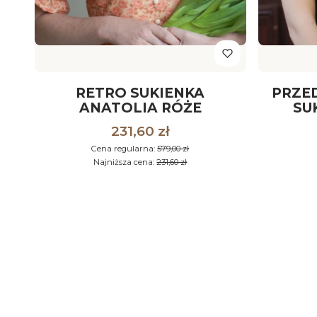
RETRO SUKIENKA
PRZE
ANATOLIA RÓŻE
SU
BR
Cena promocyjna
231,60 zł
Cena regularna:
579,00 zł
Najniższa cena:
231,60 zł