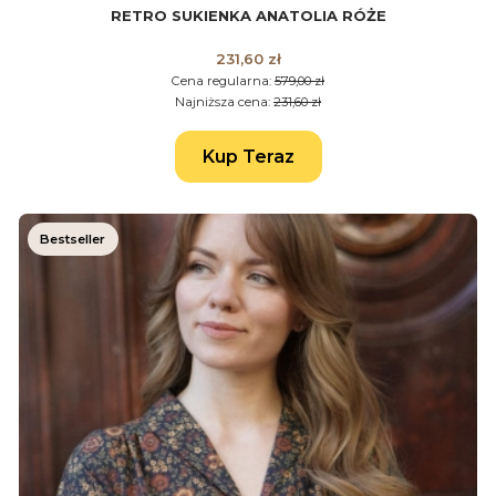
RETRO SUKIENKA ANATOLIA RÓŻE
Cena promocyjna
231,60 zł
Cena regularna:
579,00 zł
Najniższa cena:
231,60 zł
Kup Teraz
Bestseller