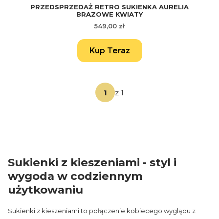
PRZEDSPRZEDAŻ RETRO SUKIENKA AURELIA
BRĄZOWE KWIATY
Cena
549,00 zł
Kup Teraz
z 1
Sukienki z kieszeniami - styl i
wygoda w codziennym
użytkowaniu
Sukienki z kieszeniami to połączenie kobiecego wyglądu z