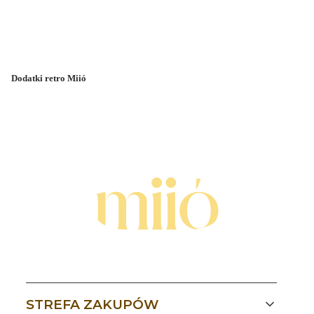
Dodatki retro Miió
Linki w stopce
STREFA ZAKUPÓW