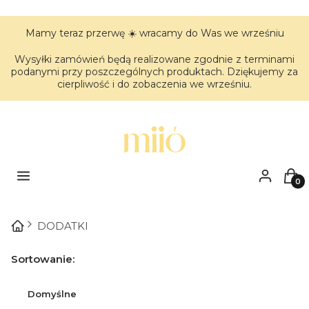
Mamy teraz przerwę ☀️ wracamy do Was we wrześniu
Wysyłki zamówień będą realizowane zgodnie z terminami
podanymi przy poszczególnych produktach. Dziękujemy za
cierpliwość i do zobaczenia we wrześniu.
Menu
Zaloguj się
Kos
DODATKI
Lista produktów
Sortowanie:
Domyślne