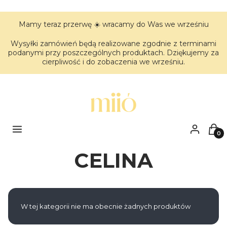
Mamy teraz przerwę ☀️ wracamy do Was we wrześniu
Wysyłki zamówień będą realizowane zgodnie z terminami
podanymi przy poszczególnych produktach. Dziękujemy za
cierpliwość i do zobaczenia we wrześniu.
Menu
Zaloguj się
Kos
CELINA
Lista produktów
W tej kategorii nie ma obecnie żadnych produktów