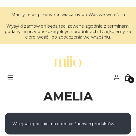
Mamy teraz przerwę ☀️ wracamy do Was we wrześniu
Wysyłki zamówień będą realizowane zgodnie z terminami
podanymi przy poszczególnych produktach. Dziękujemy za
cierpliwość i do zobaczenia we wrześniu.
Menu
Zaloguj się
Kos
AMELIA
Lista produktów
W tej kategorii nie ma obecnie żadnych produktów