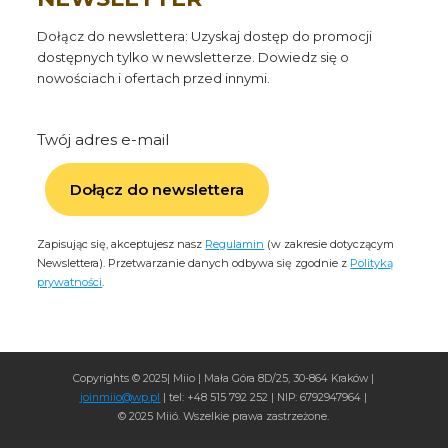
Dołącz do newslettera: Uzyskaj dostęp do promocji
dostępnych tylko w newsletterze. Dowiedz się o
nowościach i ofertach przed innymi.
Twój adres e-mail
Dołącz do newslettera
Zapisując się, akceptujesz nasz
Regulamin
(w zakresie dotyczącym
Newslettera). Przetwarzanie danych odbywa się zgodnie z
Polityką
prywatności
.
Copyrights © 2025| Miio | Mała Góra 8D/25, 30-864 Kraków |
joinmiio@wp.pl
| tel: +48 515 792 252 | NIP: 6792947964 |
© 2025 Miió. Wszelkie prawa zastrzeżone.