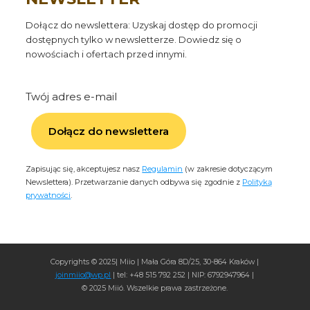
Dołącz do newslettera: Uzyskaj dostęp do promocji
dostępnych tylko w newsletterze. Dowiedz się o
nowościach i ofertach przed innymi.
Twój adres e-mail
Dołącz do newslettera
Zapisując się, akceptujesz nasz
Regulamin
(w zakresie dotyczącym
Newslettera). Przetwarzanie danych odbywa się zgodnie z
Polityką
prywatności
.
Copyrights © 2025| Miio | Mała Góra 8D/25, 30-864 Kraków |
joinmiio@wp.pl
| tel: +48 515 792 252 | NIP: 6792947964 |
© 2025 Miió. Wszelkie prawa zastrzeżone.