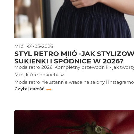
Miió
01-03-2026
STYL RETRO MIIÓ -JAK STYLIZO
SUKIENKI I SPÓDNICE W 2026?
Moda retro 2026: Kompletny przewodnik - jak tworzy
Miió, które pokochasz
Moda retro nieustannie wraca na salony i Instagramow
Czytaj całość
bardziej świeżej odsłonie niż kiedykolwiek wcześniej. 
nowoczesnym komfortem, naturalne tkaniny i dbałość
styl retro staje się
modą codzienną
, idealną zarówno n
na wyjątkowe wyjścia.
W tym wpisie pokażemy Ci
konkretne inspiracje styl
Miió
, które nie tylko wyglądają świetnie, ale są inwesty