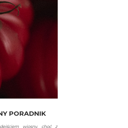
NY PORADNIK
ejściem wiosny, choć z