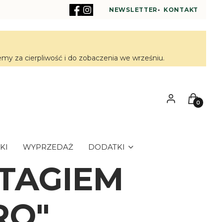
NEWSLETTER
•
KONTAKT
y za cierpliwość i do zobaczenia we wrześniu.
Zaloguj się
Koszyk
KI
WYPRZEDAŻ
DODATKI
TAGIEM
RO"