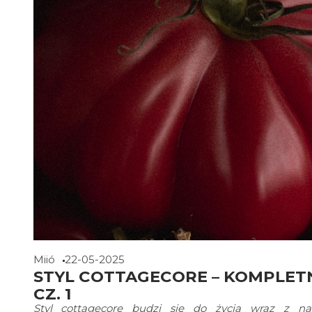
Miió
22-05-2025
STYL COTTAGECORE – KOMPLET
CZ. 1
Styl cottagecore
budzi się do życia wraz z nad