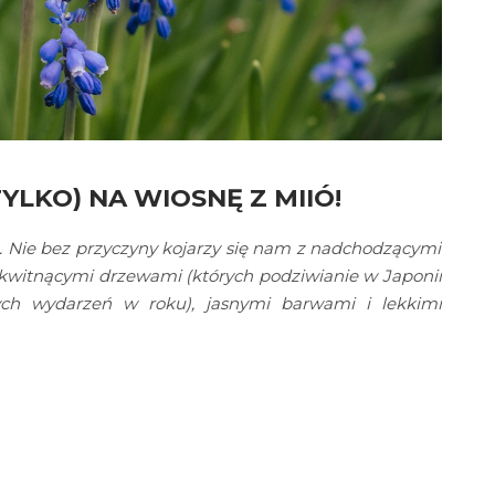
 TYLKO) NA WIOSNĘ Z MIIÓ!
. Nie bez przyczyny kojarzy się nam z nadchodzącymi
kwitnącymi drzewami (których podziwianie w Japonii
ych wydarzeń w roku), jasnymi barwami i lekkimi
ić nasze ciepłe i wygodne
sukienki
i swetry na coś