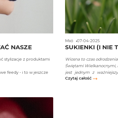
Miió
07-04-2025
WAĆ NASZE
SUKIENKI (I NIE
ć stylizacje z produktami
Wiosna to czas odrodzenia
Świętami Wielkanocnymi, 
e feedy - i to w jeszcze
jest jednym z ważniejsz
Czytaj całość
Połączenie klasyki z
sukienkami. Czas zamien
 o detale sprawiają, że
lżejszego.
a spacer, do pracy, jak i
izacyjne z produktami z
cją na lata.