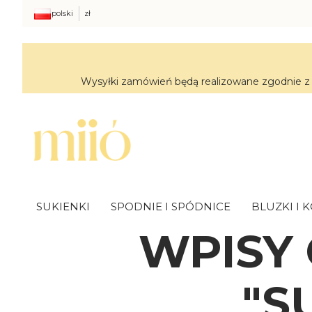
polski
zł
Wysyłki zamówień będą realizowane zgodnie z 
SUKIENKI
SPODNIE I SPÓDNICE
BLUZKI I 
WPISY
"S