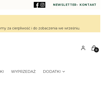
NEWSLETTER
•
KONTAKT
y za cierpliwość i do zobaczenia we wrześniu.
Zaloguj się
Koszyk
KI
WYPRZEDAŻ
DODATKI