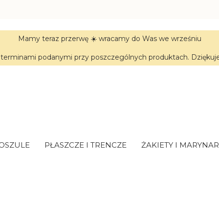
Mamy teraz przerwę ☀️ wracamy do Was we wrześniu
terminami podanymi przy poszczególnych produktach. Dziękujem
KOSZULE
PŁASZCZE I TRENCZE
ŻAKIETY I MARYNAR