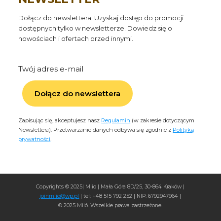
Dołącz do newslettera: Uzyskaj dostęp do promocji
dostępnych tylko w newsletterze. Dowiedz się o
nowościach i ofertach przed innymi.
Twój adres e-mail
Dołącz do newslettera
Zapisując się, akceptujesz nasz
Regulamin
(w zakresie dotyczącym
Newslettera). Przetwarzanie danych odbywa się zgodnie z
Polityką
prywatności
.
Copyrights © 2025| Miio | Mała Góra 8D/25, 30-864 Kraków |
joinmiio@wp.pl
| tel: +48 515 792 252 | NIP: 6792947964 |
© 2025 Miió. Wszelkie prawa zastrzeżone.