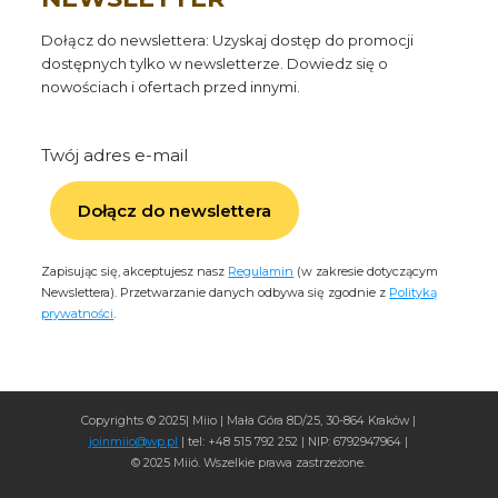
Dołącz do newslettera: Uzyskaj dostęp do promocji
dostępnych tylko w newsletterze. Dowiedz się o
nowościach i ofertach przed innymi.
Twój adres e-mail
Dołącz do newslettera
Zapisując się, akceptujesz nasz
Regulamin
(w zakresie dotyczącym
Newslettera). Przetwarzanie danych odbywa się zgodnie z
Polityką
prywatności
.
Copyrights © 2025| Miio | Mała Góra 8D/25, 30-864 Kraków |
joinmiio@wp.pl
| tel: +48 515 792 252 | NIP: 6792947964 |
© 2025 Miió. Wszelkie prawa zastrzeżone.