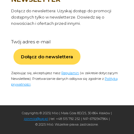
Dołącz do newslettera: Uzyskaj dostęp do promocji
dostępnych tylko w newsletterze. Dowiedz się o
nowościach i ofertach przed innymi.
Twój adres e-mail
Dołącz do newslettera
Zapisując się, akceptujesz nasz
Regulamin
(w zakresie dotyczącym
Newslettera). Przetwarzanie danych odbywa się zgodnie z
Polityką
prywatności
.
Copyrights © 2025| Miio | Mała Góra 8D/25, 30-864 Kraków |
joinmiio@wp.pl
| tel: +48 515 792 252 | NIP: 6792947964 |
© 2025 Miió. Wszelkie prawa zastrzeżone.