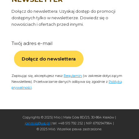
Dołącz do newslettera: Uzyskaj dostęp do promocji
dostępnych tylko w newsletterze. Dowiedz się o
nowościach i ofertach przed innymi.
Twój adres e-mail
Dołącz do newslettera
Zapisując się, akceptujesz nasz
Regulamin
(w zakresie dotyczącym
Newslettera). Przetwarzanie danych odbywa się zgodnie z
Polityką
prywatności
.
Copyrights © 2025| Miio | Mała Góra 8D/25, 30-864 Kraków |
joinmiio@wp.pl
| tel: +48 515 792 252 | NIP: 6792947964 |
© 2025 Miió. Wszelkie prawa zastrzeżone.